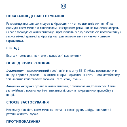
ПОКАЗАННЯ ДО ЗАСТОСУВАННЯ
Рекомендується для догляду за шкірою дитини з перших днів життя. М’яка
формула крем-мила з d-пантенолом і екстрактом ромашки не викликає алергії,
надає зволожуючу, антисептичну і протизапальну дію, забезпечує профілактику і
захист ніжної дитячої шкіри від несприятливого впливу навколишнього
середовища.
СКЛАД
Екстракт ромашки, пантенол, допоміжні компоненти.
ОПИС ДІЮЧИХ РЕЧОВИН
D-пантенол
– водорозчинний провітамін вітаміну В5. Глибоко проникаючи в
шкіру, сприяє відновленню клітин шкіри, нормалізації клітинного метаболізму,
збільшенню колагенових волокон і регенерації тканин.
Ромашки екстракт
проявляє антисептичні, протизапальні, болезаспокійливі,
заспокійливі, протиалергічні властивості, сприяє покращенню кровообігу в
шкірі.
СПОСІБ ЗАСТОСУВАННЯ
Невелику кількість крем-мила нанести на вологі руки, шкіру, намилити і
ретельно змити водою.
ПРОТИПОКАЗАННЯ