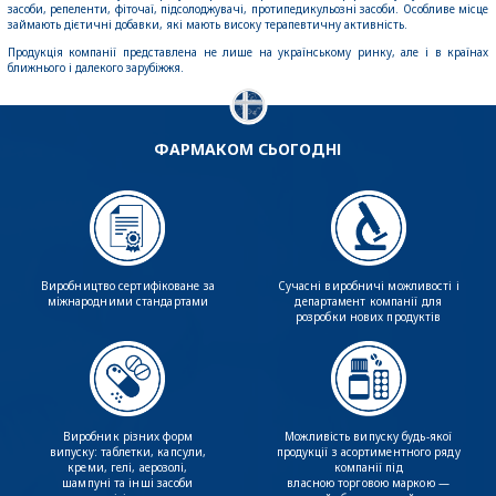
засоби, репеленти, фіточаї, підсолоджувачі, протипедикульозні засоби. Особливе місце
займають дієтичні добавки, які мають високу терапевтичну активність.
Продукція компанії представлена не лише на українському ринку, але і в країнах
ближнього і далекого зарубіжжя.
ФАРМАКОМ СЬОГОДНІ
Виробництво сертифіковане за
Сучасні виробничі можливості і
міжнародними стандартами
департамент компанії для
розробки нових продуктів
Виробник різних форм
Можливість випуску будь-якої
випуску: таблетки, капсули,
продукції з асортиментного ряду
креми, гелі, аерозолі,
компанії під
шампуні та інші засоби
власною торговою маркою —