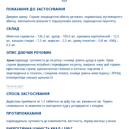
ПОКАЗАННЯ ДО ЗАСТОСУВАННЯ
Джерело хрому. Сприяє покращенню обміну речовин, нормалізації вуглеводного
обміну, поліпшенню діяльності підшлункової залози, підвищенню імунітету.
СКЛАД
Молочна сироватка – 126,2 мг, цукор – 100,0 мг, крохмаль картопляний – 12,5
мг, кальцію стеарат – 7,5 мг, аеросил – 2,5 мг, хрому піколінат – 0,8 мг, КМЦ –
0,5 мг.
ОПИС ДІЮЧИХ РЕЧОВИН
Хром
підвищує чутливість до інсуліну і знижує рівень цукру в крові. Хром
сприяє формуванню потрібної стереоформи інсуліну, завдяки чому цей гормон
ефективніше сприяє проникненню глюкози в клітини, підсилює її
перетворення в глікоген, стимулює ліполіз, знижує рівень холестерину і ЛПНЩ
(ліпопротеїди низької щільності).
Читати далі
СПОСІБ ЗАСТОСУВАННЯ
Дорослим приймати по 1-2 таблетки на добу під час вживання їжі. Термін
споживання та можливість повторного курсу узгоджувати з лікарем.
ПРОТИПОКАЗАННЯ
Індивідуальна чутливість до компонентів, вагітність, період лактації у жінок.
ЕНЕРГЕТИЧНА ЦІННІСТЬ ККАЛ / 100 Г