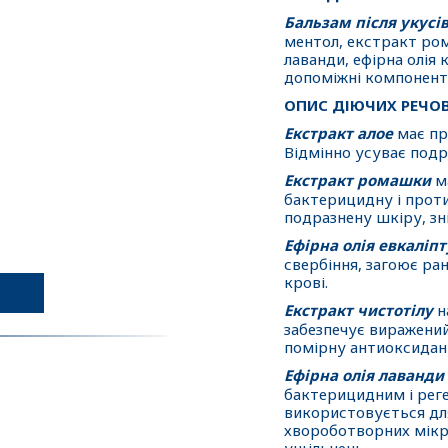
Бальзам після укусі
ментол, екстракт рома
лаванди, ефірна олія 
допоміжні компонент
ОПИС ДІЮЧИХ РЕЧО
Екстракт алое
має пр
Відмінно усуває подр
Екстракт ромашки
ма
бактерицидну і проти
подразнену шкіру, зн
Ефірна олія евкаліпт
свербіння, загоює ра
крові.
Екстракт чистотілу
н
забезпечує виражений
помірну антиоксидан
Ефірна олія лаванди
бактерицидним і рег
використовується дл
хвороботворних мікро