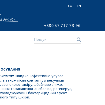
UA
EN
+380 57 717-73-96
ТОСУВАННЯ
в комах:
швидко і ефективно усуває
, а також після контакту з пекучими
 заспокоює шкіру, дбайливо знімає
ніння та запалення. Знеболює, регенерує,
 охолоджуючий і бактерицидний ефект.
кого типу шкіри.