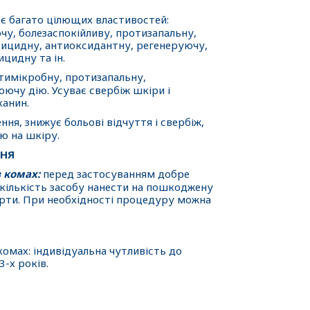
є багато цілющих властивостей:
ючу, болезаспокійливу, протизапальну,
рицидну, антиоксидантну, регенеруючу,
ицидну та ін.
тимікробну, протизапальну,
юючу дію. Усуває свербіж шкіри і
канин.
ння, знижує больові відчуття і свербіж,
ію на шкіру.
ННЯ
в комах:
перед застосуванням добре
кількість засобу нанести на пошкоджену
ерти. При необхідності процедуру можна
комах: індивідуальна чутливість до
3-х років.