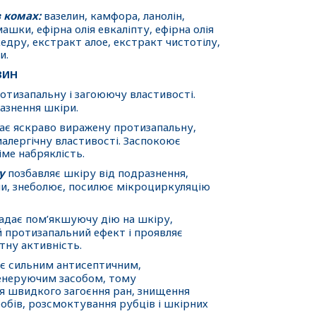
в комах:
вазелин, камфора, ланолін,
шки, ефірна олія евкаліпту, ефірна олія
кедру, екстракт алое, екстракт чистотілу,
и.
ВИН
отизапальну і загоюючу властивості.
азнення шкіри.
є яскраво виражену протизапальну,
алергічну властивості. Заспокоює
іме набряклість.
у
позбавляє шкіру від подразнення,
ни, знеболює, посилює мікроциркуляцію
адає пом’якшуючу дію на шкіру,
 протизапальний ефект і проявляє
тну активність.
є сильним антисептичним,
енеруючим засобом, тому
я швидкого загоєння ран, знищення
бів, розсмоктування рубців і шкірних