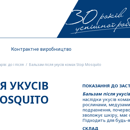
Контрактне виробництво
ів: до і після
Бальзам після укусів комах Stop Mosquito
Я УКУСІВ
ПОКАЗАННЯ ДО ЗАС
Бальзам після укусі
OSQUITO
наслідки укусів комах
рослинами, медузами:
подразнення, почерво
зволожує шкіру, має
Підходить для будь-я
СКЛАД