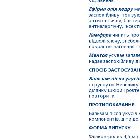
ущільнень.
Ефірна олія кедру
ма
заспокійливу, тонізу
антисептичну, бакте
антиалергічну, інсект
Камфора
чинить про
відволікаючу, знебол
покращує загоєння т
Ментол
усуває запале
надає заспокійливу д
СПОСІБ ЗАСТОСУВА
Бальзам після укусі
струснути. Невелику 
ділянку шкіри і розт
повторити.
ПРОТИПОКАЗАННЯ
Бальзам після укусів 
компонентів, діти до 
ФОРМА ВИПУСКУ
Флакон-ролик 4,5 мл